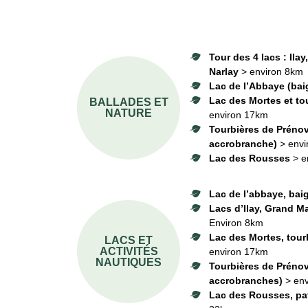
Tour des 4 lacs : Ila
Narlay
> environ 8km
Lac de l’Abbaye (bai
Lac des Mortes et to
BALLADES ET
NATURE
environ 17km
Tourbières de Prénov
accrobranche)
> env
Lac des Rousses
> e
Lac de l’abbaye, bai
Lacs d’Ilay, Grand Ma
Environ 8km
Lac des Mortes, tour
LACS ET
ACTIVITÉS
environ 17km
NAUTIQUES
Tourbières de Prénov
accrobranches)
> en
Lac des Rousses, pat