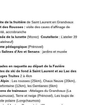
ite de la fruitière
de Saint Laurent en Grandvaux
rt des Rousses :
visite des caves d’affinage de
té, accrobranche
ée de la lunette
(Morez)
Coutellerie
: L’atelier 39
atelneuf)
rme pédagogique
(Prénovel)
 Salines d’Arc et Senans
: jardins et musée
ades en raquette au départ de la Favière
tes de ski de fond à Saint Laurent et au Lac des
uges Truites
2 à 4km
 Alpin
: Les rousses (25km), Chaux Neuve (20km),
lefontaine (12km), les Gentianes (6km)
ens de traineaux
: Attelages du Grandvaux (La
umusse), Terre et neige (Prénovel), Les loups de
toile polaire (Longchaumois)