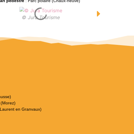
ari pédestre
: Parc polaire (Chaux-neuve)
© Jura Tourisme
©
usse)
 (Morez)
t Laurent en Granvaux)