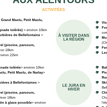
ACTIVITÉES
y, Grand Maclu, Petit Maclu,
Vis
Fo
gnade tolérée)
> environ 10km
com
urbières de Bellefontaine
>
À VISITER DANS
Mus
LA RÉGION
(Ch
el (piscine, parcours,
Fe
iron 18km
Les
nviron 22km
gnade tolérée
> environ 10km
Bal
clu, Petit Maclu, de Narlay
>
Pis
Ro
bières à Bellefontaines
>
Ski
LE JURA EN
Bel
HIVER
el (piscine, parcours,
Chi
viron 18km
Cha
in à glace possible
> environ
l’é