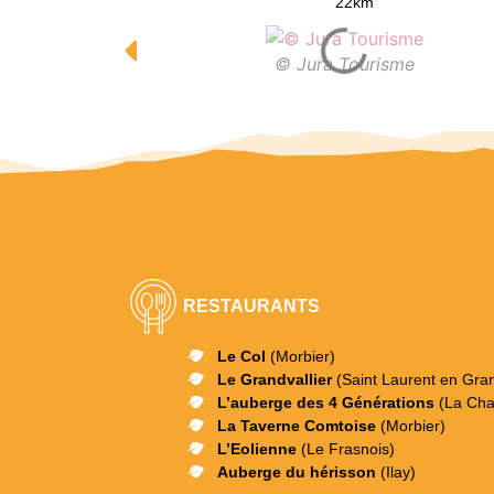
22km
© Jura Tourisme
RESTAURANTS
Le Col
(Morbier)
Le Grandvallier
(Saint Laurent en Gra
L’auberge des 4 Générations
(La Ch
La Taverne Comtoise
(Morbier)
L’Eolienne
(Le Frasnois)
Auberge du hérisson
(Ilay)