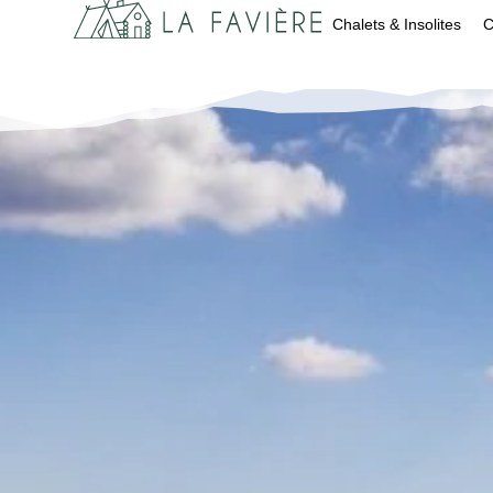
Chalets & Insolites
C