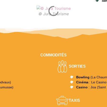
Saf
© Jura Tourisme
COMMODITÉS
SORTIES
Bowling
(La Chaum
ndvaux)
Cinéma
: Le Casino
aumusse)
Casino
: Joa (Sain
TAXIS